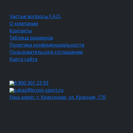
Информация
Частые вопросы F.A.Q.
О компании
Контакты
Таблица размеров
Политика конфиденциальности
Пользовательское соглашение
Карта сайта
Контакты
8 800 301 23 93
zakaz@kross-sport.ru
Наш адрес: г. Краснодар, ул. Красная, 176
Ваш город:
Москва
Балашиха
Мытищи
Люберцы
Химки
Пушкино
Подольск
Одинцово
Красногорск
Барнаул
Белгород
Ижевск
Рязань
Тула
Ярославль
Киров