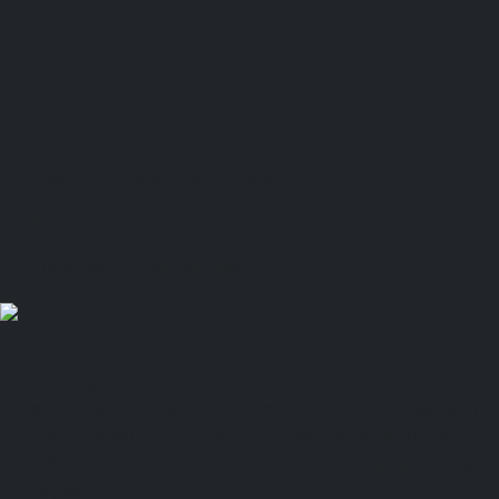
Калуга
Курск
Тольятти
Липецк
Ставрополь
Оренбург
Уфа
Новосибирск
Санкт-Петербург
Екатеринбург
Казань
Нижний Новгород
Челябинск
Красноярск
Самара
Сочи
Ростов-на-Дону
Омск
Краснодар
Воронеж
Пермь
Волгоград
Саратов
Тюмень
Заказать обратный звонок
Оплата
Принимаем любые платежи
Кросс-Спорт - интернет-магазин кроссовок и другой
спортивной обуви мировых брендов. В нашем каталоге
всегда широкий ассортимент обуви, где можно выбрать
любой размер, стиль и купить по низкой цене по акции
со скидкой.